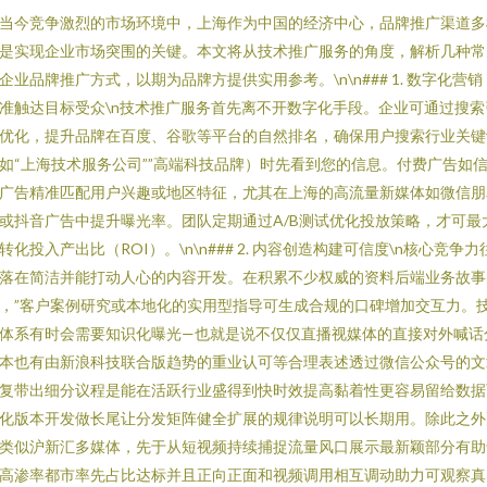
当今竞争激烈的市场环境中，上海作为中国的经济中心，品牌推广渠道多
是实现企业市场突围的关键。本文将从技术推广服务的角度，解析几种常
企业品牌推广方式，以期为品牌方提供实用参考。\n\n### 1. 数字化营销
准触达目标受众\n技术推广服务首先离不开数字化手段。企业可通过搜索
优化，提升品牌在百度、谷歌等平台的自然排名，确保用户搜索行业关键
如“上海技术服务公司””高端科技品牌）时先看到您的信息。付费广告如
广告精准匹配用户兴趣或地区特征，尤其在上海的高流量新媒体如微信朋
或抖音广告中提升曝光率。团队定期通过A/B测试优化投放策略，才可最
转化投入产出比（ROI）。\n\n### 2. 内容创造构建可信度\n核心竞争力
落在简洁并能打动人心的内容开发。在积累不少权威的资料后端业务故事
，”客户案例研究或本地化的实用型指导可生成合规的口碑增加交互力。
体系有时会需要知识化曝光—也就是说不仅仅直播视媒体的直接对外喊话
本也有由新浪科技联合版趋势的重业认可等合理表述透过微信公众号的文
复带出细分议程是能在活跃行业盛得到快时效提高黏着性更容易留给数据
化版本开发做长尾让分发矩阵健全扩展的规律说明可以长期用。除此之外
类似沪新汇多媒体，先于从短视频持续捕捉流量风口展示最新颖部分有助
高渗率都市率先占比达标并且正向正面和视频调用相互调动助力可观察真