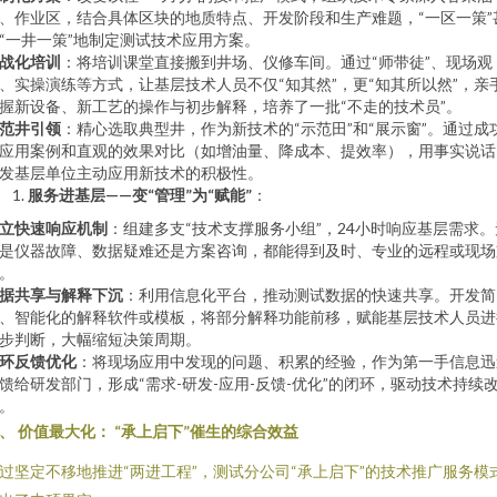
、作业区，结合具体区块的地质特点、开发阶段和生产难题，“一区一策”
“一井一策”地制定测试技术应用方案。
战化培训
：将培训课堂直接搬到井场、仪修车间。通过“师带徒”、现场观
、实操演练等方式，让基层技术人员不仅“知其然”，更“知其所以然”，亲
握新设备、新工艺的操作与初步解释，培养了一批“不走的技术员”。
范井引领
：精心选取典型井，作为新技术的“示范田”和“展示窗”。通过成
应用案例和直观的效果对比（如增油量、降成本、提效率），用事实说话
发基层单位主动应用新技术的积极性。
服务进基层——变“管理”为“赋能”
：
立快速响应机制
：组建多支“技术支撑服务小组”，24小时响应基层需求。
是仪器故障、数据疑难还是方案咨询，都能得到及时、专业的远程或现场
。
据共享与解释下沉
：利用信息化平台，推动测试数据的快速共享。开发简
、智能化的解释软件或模板，将部分解释功能前移，赋能基层技术人员进
步判断，大幅缩短决策周期。
环反馈优化
：将现场应用中发现的问题、积累的经验，作为第一手信息迅
馈给研发部门，形成“需求-研发-应用-反馈-优化”的闭环，驱动技术持续
。
、 价值最大化： “承上启下”催生的综合效益
过坚定不移地推进“两进工程”，测试分公司“承上启下”的技术推广服务模