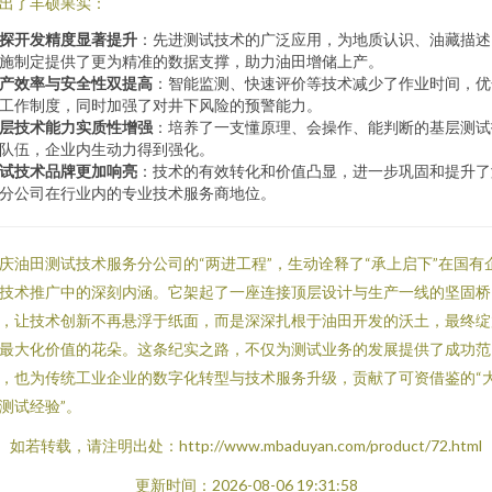
出了丰硕果实：
探开发精度显著提升
：先进测试技术的广泛应用，为地质认识、油藏描述
施制定提供了更为精准的数据支撑，助力油田增储上产。
产效率与安全性双提高
：智能监测、快速评价等技术减少了作业时间，优
工作制度，同时加强了对井下风险的预警能力。
层技术能力实质性增强
：培养了一支懂原理、会操作、能判断的基层测试
队伍，企业内生动力得到强化。
试技术品牌更加响亮
：技术的有效转化和价值凸显，进一步巩固和提升了
分公司在行业内的专业技术服务商地位。
庆油田测试技术服务分公司的“两进工程”，生动诠释了“承上启下”在国有
技术推广中的深刻内涵。它架起了一座连接顶层设计与生产一线的坚固桥
，让技术创新不再悬浮于纸面，而是深深扎根于油田开发的沃土，最终绽
最大化价值的花朵。这条纪实之路，不仅为测试业务的发展提供了成功范
，也为传统工业企业的数字化转型与技术服务升级，贡献了可资借鉴的“
测试经验”。
如若转载，请注明出处：http://www.mbaduyan.com/product/72.html
更新时间：2026-08-06 19:31:58