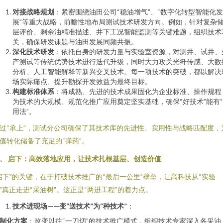
对接战略规划
：紧密围绕油田公司“稳油增气”、“数字化转型智能化发
展”等重大战略，前瞻性地布局测试技术研发方向。例如，针对复杂
层评价、剩余油精准描述、井下工况智能监测等关键难题，组织技术
关，确保研发课题与油田发展同频共振。
深化技术研发
：依托自身的研发力量与实验室资源，对测井、试井、
产测试等传统优势技术进行迭代升级，同时大力攻关光纤传感、大数
分析、人工智能解释等新兴交叉技术。每一项技术的突破，都以解决
场实际痛点、提升勘探开发效益为最终目标。
构建标准体系
：将成熟、先进的技术成果固化为企业标准、操作规程
为技术的大规模、规范化推广应用奠定坚实基础，确保“好技术”能有
用法”。
过“承上”，测试分公司确保了其技术库的先进性、实用性与战略匹配度，
值转化储备了充足的“弹药”。
、 启下：高效落地应用，让技术扎根基层、创造价值
启下”的关键，在于打破技术推广的“最后一公里”壁垒，让高科技从“实验
”真正走进“采油树”。这正是“两进工程”的着力点。
技术进现场——变“送技术”为“种技术”
：
制化方案
：改变以往“一刀切”的技术推广模式，组织技术专家深入各采油