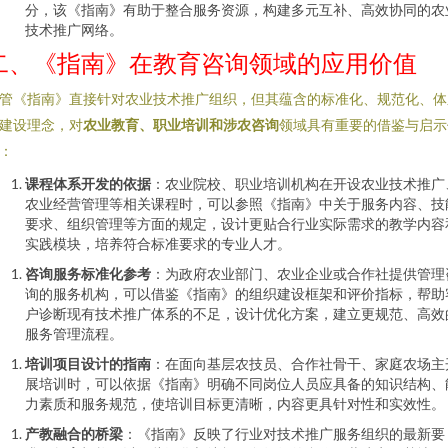
分，该《指南》有助于整合服务资源，构建多元互补、高效协同的农
技术推广网络。
二、《指南》在教育咨询领域的应用价值
管《指南》直接针对农业技术推广组织，但其蕴含的标准化、规范化、体
建设理念，对
农业教育、职业培训和涉农咨询
领域具有重要的借鉴与启示
：
课程体系开发的依据
：农业院校、职业培训机构在开设农业技术推广
农业经营管理等相关课程时，可以参照《指南》中关于服务内容、技
要求、组织管理等方面的规定，设计更贴合行业实际需求的教学内容
实践模块，培养符合标准要求的专业人才。
咨询服务标准化参考
：为政府农业部门、农业企业或合作社提供管理
询的服务机构，可以借鉴《指南》的组织建设框架和评价指标，帮助
户诊断现有技术推广体系的不足，设计优化方案，建立更规范、高效
服务管理流程。
培训项目设计的指南
：在面向基层农技员、合作社骨干、家庭农场主
展培训时，可以依据《指南》明确不同岗位人员应具备的知识结构、
力素质和服务规范，使培训目标更清晰，内容更具针对性和实效性。
产教融合的桥梁
：《指南》反映了行业对技术推广服务组织的最新要