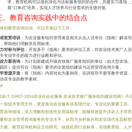
求，教育机构可以借此深化与达标服务组织的合作，共建实习基地，
展“订单式”培养，实现人才培养与行业需求的无缝对接。
三、教育咨询实践中的结合点
体到教育咨询活动，可以开展以下工作：
准宣贯培训
：为农业服务组织管理者及相关从业人员举办《指南》解读培
，帮助他们理解并应用标准。
力对标与评估
：开发基于《指南》要求的评估工具，对农业技术推广人员
关专业学生的能力进行诊断和评估。
设方案咨询
：为计划新建或升级农技推广服务组织的单位（如大型农场、
园区）提供符合《指南》要求的全套组织建设与运营管理咨询方案。
学资源开发
：将《指南》内容转化为案例库、实训指导手册等教学资源，
涉农专业的教学素材。
##
GB/T 33407-2016农业社会化服务 农业技术推广服务组织建设指南》不
一份技术管理文件，更是推动农业服务体系现代化、专业化的重要工具。
育咨询领域，深入理解和创造性应用该标准，能够有效提升涉农人才培养
量和农业管理咨询服务的专业水平，从而为乡村振兴和农业现代化贡献智
力量。教育咨询机构应主动研究、链接此类行业标准，实现教育链、人才