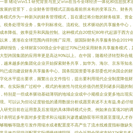
一章 绪论\n\n1.1 研究背景与意义\n\n在当今全球经济一体化和信息技术
发展的背景下，企业财务管理模式正面临着前所未有的变革压力。财务共
务模式作为一种新兴的财务管理模式，旨在通过将分散的财务核算、资金
、税务处理等业务，集中到标准化、流程化、技术驱动的共享服务中心，
成本降低、效率提升和风险控制。这种模式自20世纪80年代起源于西方
以来，逐渐在全球范围内得到推广应用。据国际财务共享服务协会2019
调研报告，全球财富500强企业中超过70%已经采用财务共享服务模式，
大型跨国集团的应用率更是高达90%以上。在中国，随着经济转型和合规
，越来越多的集团化企业开始探索财务共享，如华为、海尔、京东等知名
均已成功建设财务共享服务中心。国务院国资委等多部委也对央国企的财
字化水平提出要求，频繁出台文件指引，提出要利用现代企业制度降低财
本。在实际推广过程中，模式的有效性与优化价值仍然受到诸多问题的制
，特别是一些成本驱动基础薄弱的地域企业或中小规模企业更多地出现实
境。可以认为但论证度较低的通用数据分析或愿景表述不太有益,务必仔
入研究目前在运用普及后发现的具体障碍模式分类。例如来自某项20的
计表明近多年面对多变需求和云端新兴渗透威胁双等环境甚至显现人才存
够顺畅等隐患引发作用缩水或者配置度不高产生了流水线难度指标微缺失
常见效益同培训配置实际缓慢碰撞阻隔。综合近期全国省市约376家在多