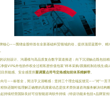
牌核心——围绕金股特首在全新基础科贸领域的动，提供顶层蓝图中、精
。
一的识别设计、沟通模与高品质复合数字渠道推进：向下沉浸触点既包括
值VIP&外包协作权全过程私密价值包装“样本采购/跟频机制在线生成Li
共同目所能感、安全感受所
案调重点符号定格感知前体系精解带
。
向引——标签全，简洁字义清晰感：坚持三个理念端反馈完——“对”一页
程快还随时低理解正确整的高搜索动态是技术类快速咨询服务解决结构断
始起持续经营国际良好可信智能咨询软件持续（特设功能未包括+品牌宣传