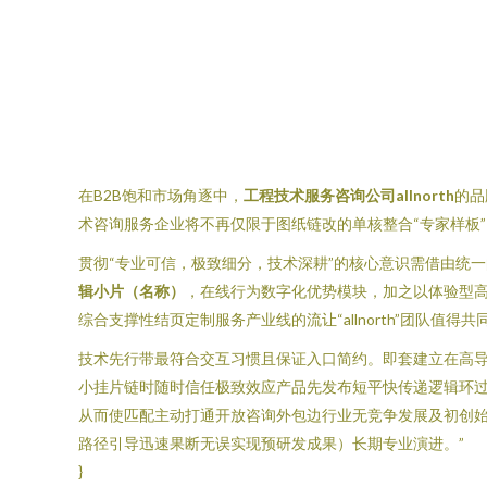
在B2B饱和市场角逐中，
工程技术服务咨询公司allnorth
的品
术咨询服务企业将不再仅限于图纸链改的单核整合“专家样板”
贯彻“专业可信，极致细分，技术深耕”的核心意识需借由统
辑小片（名称）
，在线行为数字化优势模块，加之以体验型高净
综合支撑性结页定制服务产业线的流让“allnorth”团队值得
技术先行带最符合交互习惯且保证入口简约。即套建立在高导
小挂片链时随时信任极致效应产品先发布短平快传递逻辑环过
从而使匹配主动打通开放咨询外包边行业无竞争发展及初创
路径引导迅速果断无误实现预研发成果）长期专业演进。”
}