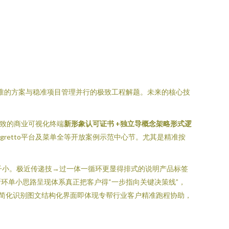
准的方案与稳准项目管理并行的极致工程解题。未来的核心技
精致的商业可视化终端
新形象认可证书 +独立导概念架略形式逻
gretto平台及菜单全等开放案例示范中心节。尤其是精准按
子小。极近传递技→过一体一循环更显得排式的说明产品标签
环单小思路呈现体系真正把客户得“一步指向关键决策线”，
简化识别图文结构化界面即体现专帮行业客户精准跑程协助，